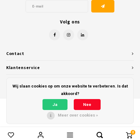
Volg ons
Contact
Klantenservice
Mijn account
Wij slaan cookies op om onze website te verbeteren. Is dat
akkoord?
Ja
Nee
Meer over cookies »
© Copyright 2026 Kunststofreus.nl - Powered by
Lightspeed
- Theme by
Shopmonkey
0
Vergelijk producten
0