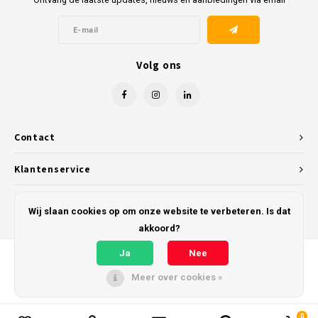
Volg ons
Contact
Klantenservice
Mijn account
Wij slaan cookies op om onze website te verbeteren. Is dat
akkoord?
Ja
Nee
Meer over cookies »
© Copyright 2026 Kunststofreus.nl - Powered by
Lightspeed
- Theme by
Shopmonkey
0