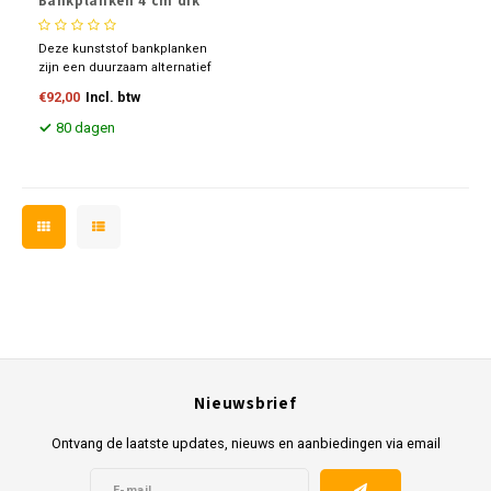
Bankplanken 4 cm dik
Bode
Deze kunststof bankplanken
zijn een duurzaam alternatief
voor hardhouten planken,
€92,00
Incl. btw
vervaardigd uit 100%
gerecyclede kunststoffen.
80 dagen
Onderhoudsvrij, UV-bestendig
en voorzien van afgeronde
hoeken en een dakprofiel voor
extra comfort.
Nieuwsbrief
Ontvang de laatste updates, nieuws en aanbiedingen via email