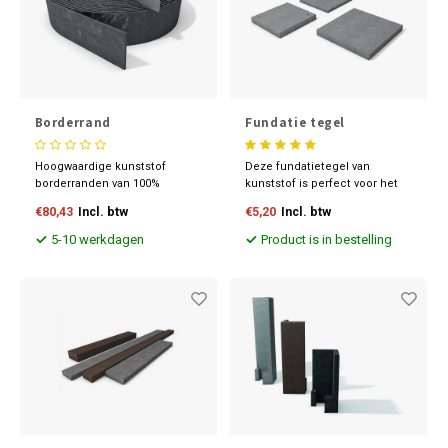
Borderrand
Fundatie tegel
Hoogwaardige kunststof
Deze fundatietegel van
borderranden van 100%
kunststof is perfect voor het
gerecycled materiaal.
ondersteunen van units,
€80,43
Incl. btw
€5,20
Incl. btw
Duurzaam, flexibel en
containers, lichte
eenvoudig te installeren voor
hoogwerkers en steigers. Ze
5-10 werkdagen
Product is in bestelling
een strakke afwerking van uw
zijn extreem robuust en
tuin. Bestand tegen UV-
onbreekbaar, waardoor u geen
straling, vorst en
kostbare afvalstroom van
weersinvloeden. Perfect voor
gebroken, zware betontegels
tuin en terras.
heeft.