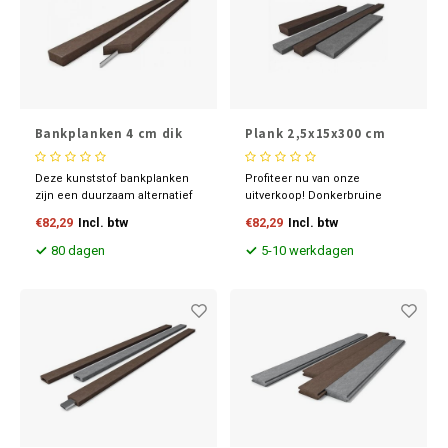
Bankplanken 4 cm dik
Plank 2,5x15x300 cm
Deze kunststof bankplanken
Profiteer nu van onze
zijn een duurzaam alternatief
uitverkoop! Donkerbruine
voor hardhouten planken,
kunststof planken van 100%
€82,29
Incl. btw
€82,29
Incl. btw
vervaardigd uit 100%
gerecycled materiaal.
gerecyclede kunststoffen.
Hoogwaardige kwaliteit uit de
80 dagen
5-10 werkdagen
Onderhoudsvrij, UV-bestendig
Ultra-lijn. Beperkte voorraad,
en voorzien van afgeronde
dus wees er snel bij! Twijfels
hoeken en een dakprofiel voor
over de toepassing? Wij
extra comfort.
helpen graag verder.