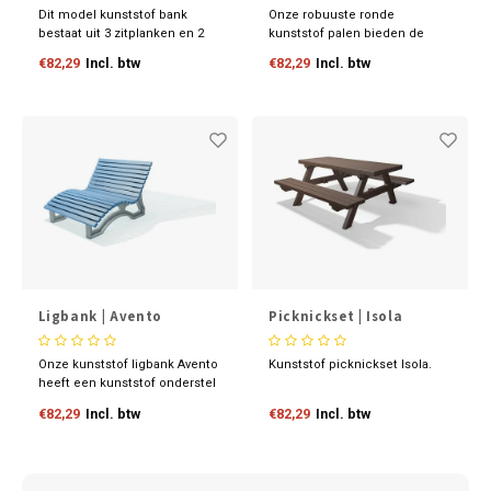
Dit model kunststof bank
Onze robuuste ronde
bestaat uit 3 zitplanken en 2
kunststof palen bieden de
kunststof leuningplanken. De
perfecte combinatie van
€82,29
Incl. btw
€82,29
Incl. btw
planken hebben een dikte van
kracht en duurzaamheid.
4.7 cm en zijn voorzien van
Gemaakt van gerecycled
een stalenkoker.
plasticafval dat anders
verbrand zou worden, dragen
deze palen bij aan een
duurzamere toekomst.
Ligbank | Avento
Picknickset | Isola
Onze kunststof ligbank Avento
Kunststof picknickset Isola.
heeft een kunststof onderstel
en een zitgedeelte welke
€82,29
Incl. btw
€82,29
Incl. btw
gemaakt is van versterkte
kunststof bankplanken. De
Ligbank is leverbaar in 3
verschillende kleuren.