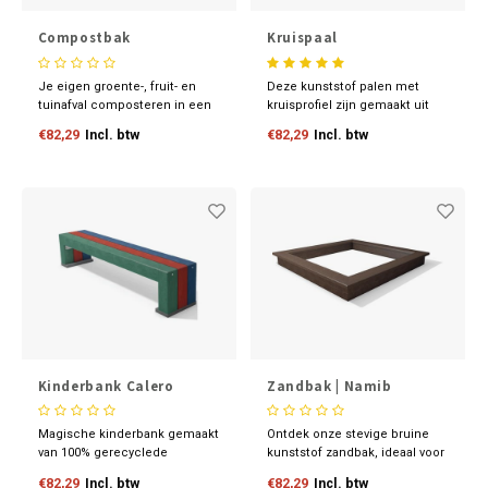
Compostbak
Kruispaal
Je eigen groente-, fruit- en
Deze kunststof palen met
tuinafval composteren in een
kruisprofiel zijn gemaakt uit
kunststof compostbak. Als
100% gerecyclede
€82,29
Incl. btw
€82,29
Incl. btw
beloning verkrijg je een goede
kunststoffen. Door het
bodemverbeteraar voor de
kruisprofiel bieden de palen
tuin.
veel stabiliteit tegen een
gunstige prijs.
Kinderbank Calero
Zandbak | Namib
Magische kinderbank gemaakt
Ontdek onze stevige bruine
van 100% gerecyclede
kunststof zandbak, ideaal voor
kunststoffen. Kies uit
uren speelplezier in de tuin of
€82,29
Incl. btw
€82,29
Incl. btw