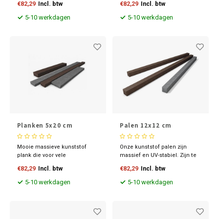
€82,29
Incl. btw
€82,29
Incl. btw
grijs en bruin. Met
leverbaar in diverse
geïntegreerde kunststof
maatvoeringen en kleuren.
5-10 werkdagen
5-10 werkdagen
versterking
Planken 5x20 cm
Palen 12x12 cm
Mooie massieve kunststof
Onze kunststof palen zijn
plank die voor vele
massief en UV-stabiel. Zijn te
toepassingen inzetbaar is.
bewerken zoals hout en
€82,29
Incl. btw
€82,29
Incl. btw
leverbaar in diverse
maatvoeringen en kleuren.
5-10 werkdagen
5-10 werkdagen
Ontdek nu onze scherpe
prijzen.