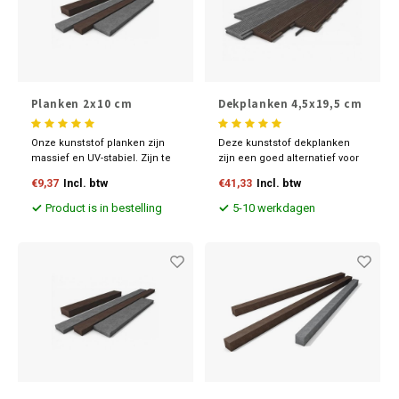
Planken 2x10 cm
Dekplanken 4,5x19,5 cm
Onze kunststof planken zijn
Deze kunststof dekplanken
massief en UV-stabiel. Zijn te
zijn een goed alternatief voor
bewerken zoals hout en
traditioneel houten planken.
€9,37
Incl. btw
€41,33
Incl. btw
leverbaar in diverse
Onze planken zijn sterk, UV-
maatvoeringen en kleuren.
stabiel en veiliger dan hout.
Product is in bestelling
5-10 werkdagen