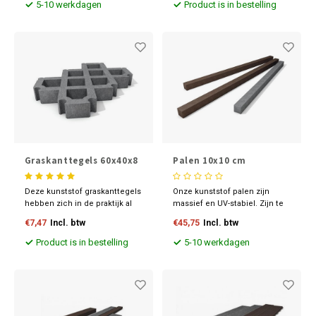
maatvoeringen en kleuren.
dus u hoeft nooit meer om te
5-10 werkdagen
Product is in bestelling
kijken naar uw regelwerk.
Graskanttegels 60x40x8
Palen 10x10 cm
cm
Deze kunststof graskanttegels
Onze kunststof palen zijn
hebben zich in de praktijk al
massief en UV-stabiel. Zijn te
lang bewezen als een
bewerken zoals hout en
€7,47
Incl. btw
€45,75
Incl. btw
duurzame oplossing. De
leverbaar in diverse
kunststof graskanttegels zijn
maatvoeringen en kleuren.
Product is in bestelling
5-10 werkdagen
gemaakt van 100% gerecycled
Ontdek nu onze scherpe
kunststof en hebben een
prijzen.
hoge buigtrekvastheid.