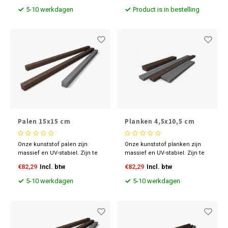
maatvoeringen en kleuren.
de bovenbelasting kunt u een
5-10 werkdagen
Product is in bestelling
keuze maken.
Palen 15x15 cm
Planken 4,5x10,5 cm
Onze kunststof palen zijn
Onze kunststof planken zijn
massief en UV-stabiel. Zijn te
massief en UV-stabiel. Zijn te
bewerken zoals hout en
bewerken zoals hout en
€82,29
Incl. btw
€82,29
Incl. btw
leverbaar in diverse
leverbaar in diverse
maatvoeringen en kleuren.
maatvoeringen en kleuren.
5-10 werkdagen
5-10 werkdagen
Ontdek nu onze scherpe
prijzen.