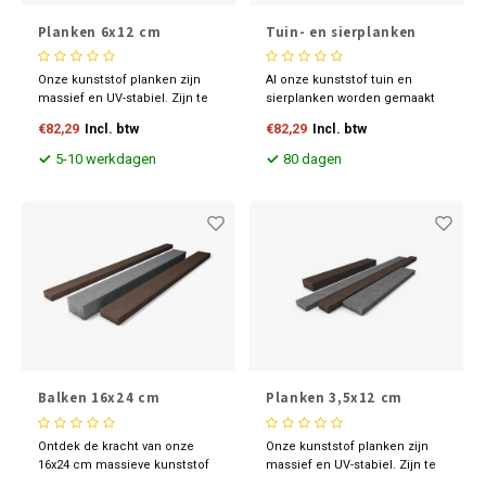
Planken 6x12 cm
Tuin- en sierplanken
Onze kunststof planken zijn
Al onze kunststof tuin en
massief en UV-stabiel. Zijn te
sierplanken worden gemaakt
bewerken zoals hout en
uit 100% gerecycled kunststof
€82,29
Incl. btw
€82,29
Incl. btw
leverbaar in diverse
en hebben een levensduur van
maatvoeringen en kleuren.
ruim 30 jaar. De planken
5-10 werkdagen
80 dagen
hebben een natuurlijke
uitstraling, rotten niet en zijn
eenvoudig te reinigen.
Balken 16x24 cm
Planken 3,5x12 cm
Ontdek de kracht van onze
Onze kunststof planken zijn
16x24 cm massieve kunststof
massief en UV-stabiel. Zijn te
balken, verkrijgbaar in tijdloos
bewerken zoals hout en