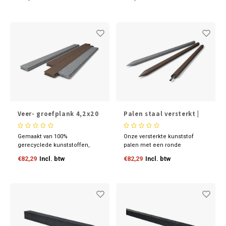
kleurrijke combinaties.
op de speelplaats. Met een
Optioneel verankerd met
ruim zitgedeelte en duurzaam
bodemanker type 1 voor
ontwerp biedt deze zandbak
stevigheid. Een avontuurlijke
een veilige en comfortabele
plek voor elk kind!
speelomgeving.
Veer- groefplank 4,2x20
Palen staal versterkt |
cm
rond
Gemaakt van 100%
Onze versterkte kunststof
gerecyclede kunststoffen,
palen met een ronde
bieden deze planken niet
doorsnede van Ø8 cm zijn
€82,29
Incl. btw
€82,29
Incl. btw
alleen een fraaie uitstraling
ontworpen voor maximale
maar dragen ze ook bij aan
duurzaamheid en
een groenere planeet. Met
veelzijdigheid. Hun unieke
handige veer-en-groef
kracht ligt in de solide stalen
installatie, zijn deze planken
kern met een diameter van
ideaal voor binnen- en
Ø26.9 mm en een wanddikte
buitentoepassingen.
van 2 mm