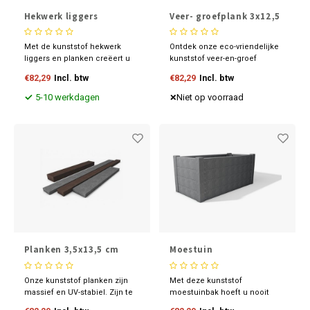
Hekwerk liggers
Veer- groefplank 3x12,5
cm
Met de kunststof hekwerk
Ontdek onze eco-vriendelijke
liggers en planken creëert u
kunststof veer-en-groef
een stabiele omheining voor
planken: 3x12,5x280 cm.
€82,29
Incl. btw
€82,29
Incl. btw
uw weiland en of perceel.
Duurzaam, stijlvol en
eenvoudig te installeren.
5-10 werkdagen
Niet op voorraad
Ideaal voor diverse
toepassingen. Kies voor groen
wonen met deze
milieubewuste planken!
Planken 3,5x13,5 cm
Moestuin
Onze kunststof planken zijn
Met deze kunststof
massief en UV-stabiel. Zijn te
moestuinbak hoeft u nooit
bewerken zoals hout en
meer door uw knieën te