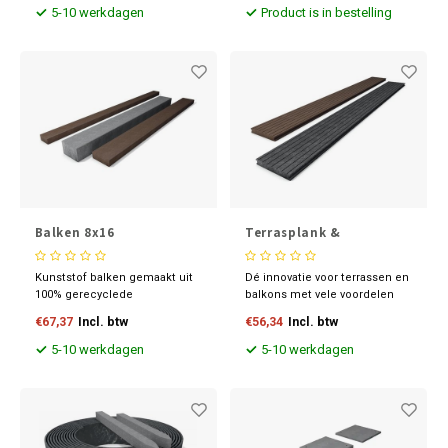
filter voor buiten.
mogelijkheden.
5-10 werkdagen
Product is in bestelling
Duurzaamheid zonder
compromissen. Bouw groen!
Balken 8x16
Terrasplank &
vlonderplanken 2,8x19,5
cm
Kunststof balken gemaakt uit
Dé innovatie voor terrassen en
100% gerecyclede
balkons met vele voordelen
kunststoffen. Massief, UV-
ten opzichte van oplossingen
€67,37
Incl. btw
€56,34
Incl. btw
stabiel en te bewerken zoals
gemaakt van hout of
hout. Hiermee is kunststof
composietmaterialen.
5-10 werkdagen
5-10 werkdagen
een goed alternatief voor hout.