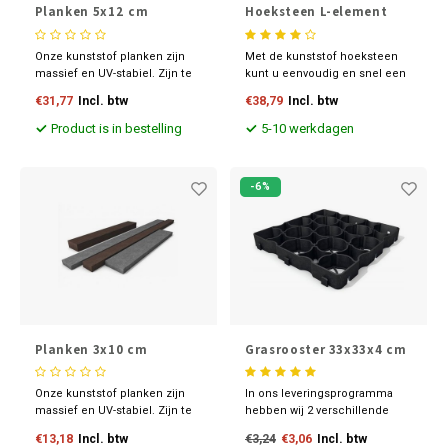
Planken 5x12 cm
Hoeksteen L-element
Onze kunststof planken zijn
Met de kunststof hoeksteen
massief en UV-stabiel. Zijn te
kunt u eenvoudig en snel een
bewerken zoals hout en
hoekoplossing creëren. De
€31,77
Incl. btw
€38,79
Incl. btw
leverbaar in diverse
hoeksteen L-element is
maatvoeringen en kleuren.
leverbaar in 2 verschillende
Product is in bestelling
5-10 werkdagen
hoogten en kleuren.
-6%
Planken 3x10 cm
Grasrooster 33x33x4 cm
Onze kunststof planken zijn
In ons leveringsprogramma
massief en UV-stabiel. Zijn te
hebben wij 2 verschillende
bewerken zoals hout en
modellen kunststof
€13,18
Incl. btw
€3,24
€3,06
Incl. btw
leverbaar in diverse
grasroosters. Afhankelijk van