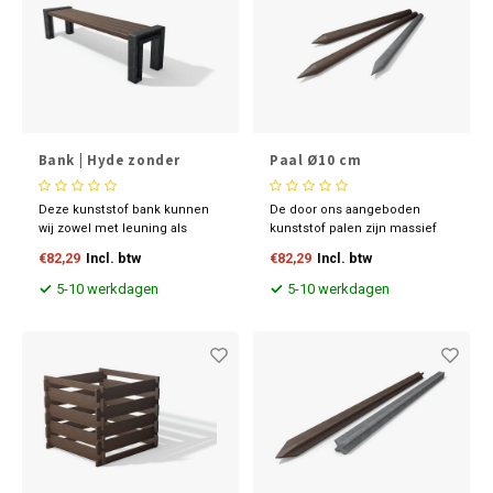
Bank | Hyde zonder
Paal Ø10 cm
leuning
Deze kunststof bank kunnen
De door ons aangeboden
wij zowel met leuning als
kunststof palen zijn massief
zonder leuning leveren. De
en door en door gekleurd.
€82,29
Incl. btw
€82,29
Incl. btw
bank heeft strakke lijnen en is
eventueel door te koppelen.
5-10 werkdagen
5-10 werkdagen