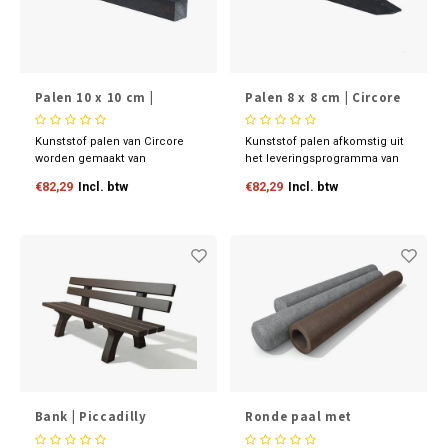
Palen 10 x 10 cm |
Palen 8 x 8 cm | Circore
Circore
Kunststof palen van Circore
Kunststof palen afkomstig uit
worden gemaakt van
het leveringsprogramma van
gerecyclede kunststof uit
Circore.
€82,29
Incl. btw
€82,29
Incl. btw
afgedankte auto’s. Het
materiaal is krachtig, zonder
extra toevoegingen.
Bank | Piccadilly
Ronde paal met
gekruinde kop