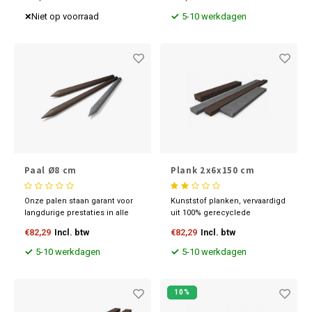
stabiliteit. Beschikbare kleuren
slagvast, slijtvast en
zijn grijs en bruin.
weersbestendig. Goed te
Niet op voorraad
5-10 werkdagen
reinigen en te bewerken.
Paal Ø8 cm
Plank 2x6x150 cm
Onze palen staan ​​garant voor
Kunststof planken, vervaardigd
langdurige prestaties in alle
uit 100% gerecyclede
weersomstandigheden.
kunststoffen, in de
€82,29
Incl. btw
€82,29
Incl. btw
Vertrouw op onze expertise en
afmetingen 2x6x150 cm.
kies voor de betrouwbaarheid
Beschikbaar in stijlvol grijs en
5-10 werkdagen
5-10 werkdagen
van massieve kunststof palen
bruin, passen deze planken
met punt voor uw volgende
perfect in elke omgeving. Bij
project.
aanschaf van volle pallets
10%
geniet je van aantrekkelijke
kortingen.