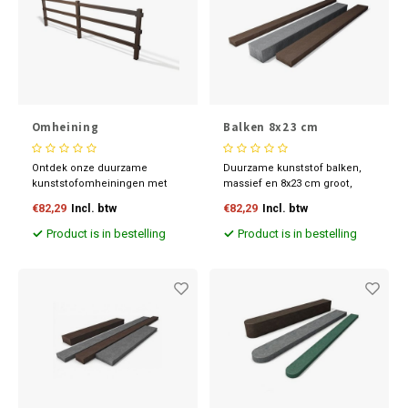
Omheining
Balken 8x23 cm
Ontdek onze duurzame
Duurzame kunststof balken,
kunststofomheiningen met
massief en 8x23 cm groot,
versterkte palen en liggers
gemaakt van 100%
€82,29
Incl. btw
€82,29
Incl. btw
voor stabiliteit. Gemaakt van
gerecyclede kunststoffen.
100% gerecyclede
Robuust, rotvrij en
Product is in bestelling
Product is in bestelling
kunststoffen voor een
weersbestendig voor
milieubewuste keuze. Kies
langdurige stabiliteit. Kies uit
[Bedrijfsnaam] voor een sterke,
stijlvol grijs of warm bruin
duurzame en groene
omheining!