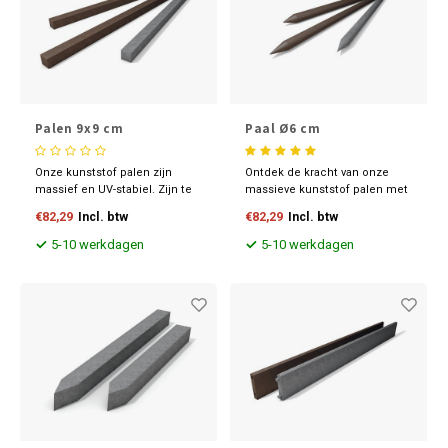
Palen 9x9 cm
Paal Ø6 cm
Onze kunststof palen zijn
Ontdek de kracht van onze
massief en UV-stabiel. Zijn te
massieve kunststof palen met
bewerken zoals hout en
punt - de ultieme oplossing
€82,29
Incl. btw
€82,29
Incl. btw
leverbaar in diverse
voor al uw bouw- en
maatvoeringen en kleuren.
constructiebehoeften.
5-10 werkdagen
5-10 werkdagen
Ontdek nu onze scherpe
Gemaakt met duurzaamheid
prijzen.
en stabiliteit in gedachten,
bieden onze palen een solide
basis voor elk project.