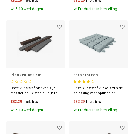
€82,29
Incl. btw
€82,29
Incl. btw
leverbaar in diverse
zakken. Onze moestuinbak
maatvoeringen en kleuren.
heeft een werkhoogte van 63
5-10 werkdagen
Product is in bestelling
of 83 cm waardoor u lekker
staand kunt moestuinieren.
Planken 4x8 cm
Straatsteen
Onze kunststof planken zijn
Onze kunststof klinkers zijn de
massief en UV-stabiel. Zijn te
oplossing voor opritten en
bewerken zoals hout en
parkeerplaatsen. Snel te
€82,29
Incl. btw
€82,29
Incl. btw
leverbaar in diverse
leggen en waterdoorlatend.
maatvoeringen en kleuren.
Dankzij het slimme in elkaar
5-10 werkdagen
Product is in bestelling
grijpende systeem en het
tijdloze design blijft jouw
bestrating er jarenlang als
nieuw uitzien.