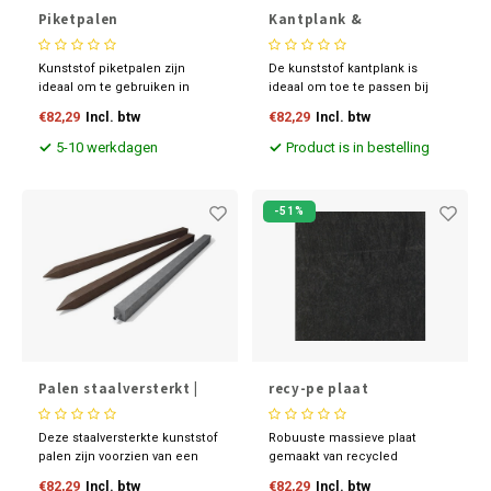
Piketpalen
Kantplank &
boordstenen
Kunststof piketpalen zijn
De kunststof kantplank is
ideaal om te gebruiken in
ideaal om toe te passen bij
combinatie met onze
zandbakken, afscheidingen of
€82,29
Incl. btw
€82,29
Incl. btw
kunststof borderrol en
bij het maken van borders.
kunststof borderplank. De
5-10 werkdagen
Product is in bestelling
palen plaatst u elke 50 cm en
vervolgens kunt u hier de
borderrol op monteren.
-51%
Palen staalversterkt |
recy-pe plaat
vierkant
Deze staalversterkte kunststof
Robuuste massieve plaat
palen zijn voorzien van een
gemaakt van recycled
stalen kern voor meer
polyeteen (pe). In hoge mate
€82,29
Incl. btw
€82,29
Incl. btw