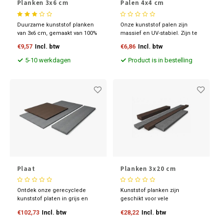
Planken 3x6 cm
Palen 4x4 cm
Duurzame kunststof planken
Onze kunststof palen zijn
van 3x6 cm, gemaakt van 100%
massief en UV-stabiel. Zijn te
gerecycled materiaal.
bewerken zoals hout en
€9,57
Incl. btw
€6,86
Incl. btw
Verkrijgbaar in grijs en bruin, in
leverbaar in diverse
lengtes van 140 cm en 280 cm.
maatvoeringen en kleuren.
5-10 werkdagen
Product is in bestelling
Let op: kunststof is flexibeler
Ontdek nu onze scherpe
dan hout, ideaal voor
prijzen.
onderhoudsarme
toepassingen zoals
schuttingen en vlonders.
Plaat
Planken 3x20 cm
Ontdek onze gerecyclede
Kunststof planken zijn
kunststof platen in grijs en
geschikt voor vele
bruin. Net als hout te
toepassingen. kijk op onze
€102,73
Incl. btw
€28,22
Incl. btw
bewerken, splintervrij, met UV-
website voor de