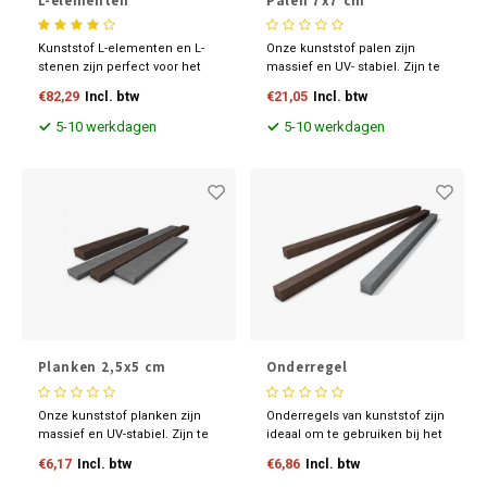
L-elementen
Palen 7x7 cm
Kunststof L-elementen en L-
Onze kunststof palen zijn
stenen zijn perfect voor het
massief en UV- stabiel. Zijn te
overbruggen van
bewerken zoals hout en
€82,29
Incl. btw
€21,05
Incl. btw
hoogteverschillen in de tuin.
leverbaar in diverse
Lichtgewicht, eenvoudig te
maatvoeringen en kleuren.
5-10 werkdagen
5-10 werkdagen
plaatsen en verkrijgbaar in
Ontdek nu onze scherpe
diverse maten en kleuren.
prijzen. Gratis afhalen in
Creëer een stabiele en strakke
Arnhem.
tuin met onze duurzame
kunststof L-stenen
Planken 2,5x5 cm
Onderregel
Onze kunststof planken zijn
Onderregels van kunststof zijn
massief en UV-stabiel. Zijn te
ideaal om te gebruiken bij het
bewerken zoals hout en
monteren van vlonders. Het
€6,17
Incl. btw
€6,86
Incl. btw
leverbaar in diverse
product is onderhoudsvrij ,