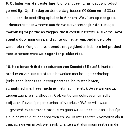
9. Ophalen van de bestelling.
U ontvangt een Email dat uw product
gereed ligt. Op dinsdag en donderdag, tussen 09.00uur en 15.00uur
kunt u dan de bestelling ophalen in Arnhem. We zitten op een groot
industrieterrein in Arnhem aan de Westervoortsedijk 73fc. U mag u
melden bij de portier en zeggen, dat u voor Kunststof Reus komt. Deze
stuurt u door naar ons pand achterop het terrein, onder de grote
windmolen. Zorg dat u voldoende mogelijkheden hebt om het product
mee te nemen
want we zagen ter plekke niet.
10. Hoe bewerk ik de producten van Kunststof Reus?
U kunt de
producten van kunststof reus bewerken met hout gereedschap
(cirkelzaag, handzaag, decoupeerzaag, hout/staalboren,
schaafmachine, freesmachine, niet machine, etc). De verwerking zit
tussen zacht- en hardhout in. Ook kunt u erin schroeven en zelfs
spijkeren. Bevestigingsmateriaal bij voorkeur RVS en vrij zwaar
uitgevoerd. Waarom? de producten gaan 40 jaar mee en dan is het fijn
als je ze weer kunt losschroeven en RVS is wat zachter. Voorboren als u
gaat schroeven is ook wenselijk. Er zitten wat aluminium restjes in de