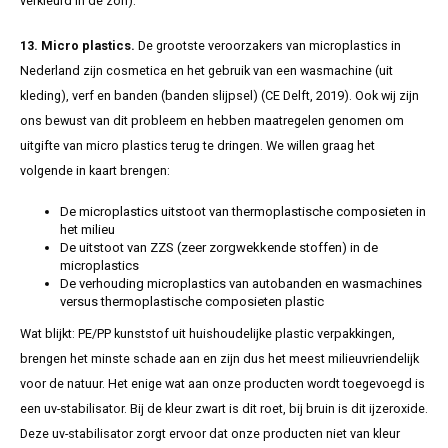
verkleurd in de zon).
13. Micro plastics.
De grootste veroorzakers van microplastics in
Nederland zijn cosmetica en het gebruik van een wasmachine (uit
kleding), verf en banden (banden slijpsel) (CE Delft, 2019). Ook wij zijn
ons bewust van dit probleem en hebben maatregelen genomen om
uitgifte van micro plastics terug te dringen. We willen graag het
volgende in kaart brengen:
De microplastics uitstoot van thermoplastische composieten in
het milieu
De uitstoot van ZZS (zeer zorgwekkende stoffen) in de
microplastics
De verhouding microplastics van autobanden en wasmachines
versus thermoplastische composieten plastic
Wat blijkt: PE/PP kunststof uit huishoudelijke plastic verpakkingen,
brengen het minste schade aan en zijn dus het meest milieuvriendelijk
voor de natuur. Het enige wat aan onze producten wordt toegevoegd is
een uv-stabilisator. Bij de kleur zwart is dit roet, bij bruin is dit ijzeroxide.
Deze uv-stabilisator zorgt ervoor dat onze producten niet van kleur