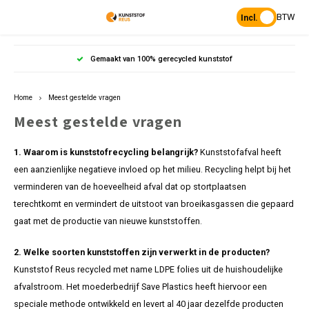
BTW
Incl.
Hoofdmenu / producten
Hoofdmenu
Hoofdmenu 
Hoofdmenu 
Hoofd
Gratis afhalen in Arnhem
Producten
Taal
Home
Meest gestelde vragen
Palen
Palen 
Bloem
Grasr
Balke
Meest gestelde vragen
Bankp
Funda
Nederlands
Tuin
Palen 
Borde
Paddo
Dek- 
1. Waarom is kunststofrecycling belangrijk?
Kunststofafval heeft
Banke
Damw
English
een aanzienlijke negatieve invloed op het milieu. Recycling helpt bij het
Semi-verharding
Palen 
Compo
Grask
Plank
verminderen van de hoeveelheid afval dat op stortplaatsen
Bars
Wrijfg
terechtkomt en vermindert de uitstoot van broeikasgassen die gepaard
Planken & Balken
Sierp
L- el
Straat
Veer-
gaat met de productie van nieuwe kunststoffen.
Pickn
Banken & picknicksets
Groen
Plate
2. Welke soorten kunststoffen zijn verwerkt in de producten?
Tafels
Kunststof Reus recycled met name LDPE folies uit de huishoudelijke
GWW & kunststof
afvalstroom. Het moederbedrijf Save Plastics heeft hiervoor een
Bode
speciale methode ontwikkeld en levert al 40 jaar dezelfde producten