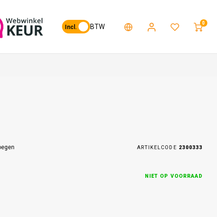
0
BTW
Incl.
oegen
ARTIKELCODE
2300333
NIET OP VOORRAAD