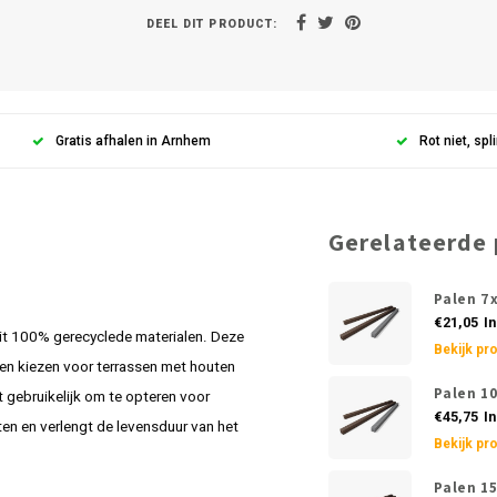
DEEL DIT PRODUCT:
Gratis afhalen in Arnhem
Rot niet, spli
Gerelateerde
Palen 7
€21,05
In
it 100% gerecyclede materialen. Deze
Bekijk pr
sen kiezen voor terrassen met houten
Palen 1
 gebruikelijk om te opteren voor
€45,75
In
ten en verlengt de levensduur van het
Bekijk pr
Palen 1