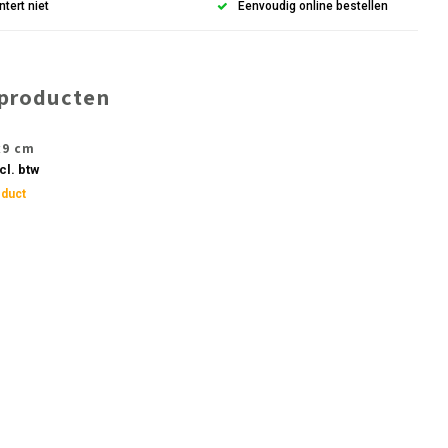
ntert niet
Eenvoudig online bestellen
 producten
x9 cm
cl. btw
oduct