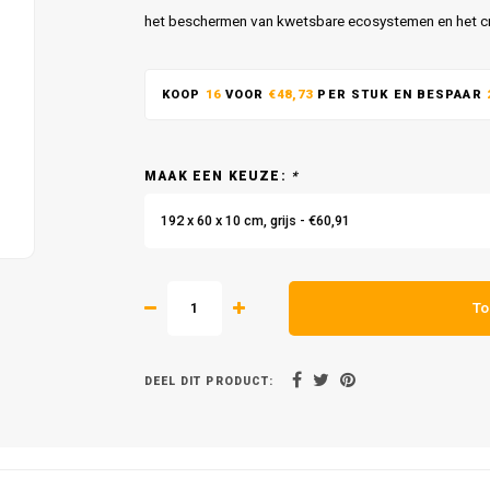
het beschermen van kwetsbare ecosystemen en het cr
KOOP
16
VOOR
€48,73
PER STUK EN BESPAAR
MAAK EEN KEUZE:
*
192 x 60 x 10 cm, grijs - €60,91
To
DEEL DIT PRODUCT: