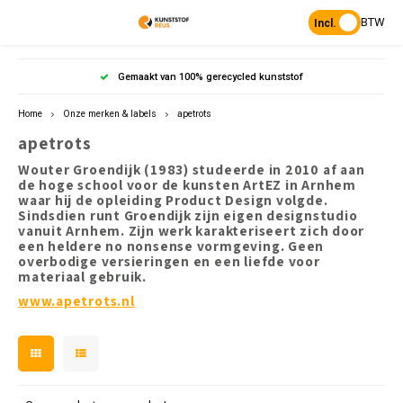
BTW
Incl.
Hoofdmenu / producten
Hoofdmenu
Hoofdmenu 
Hoofdmenu 
Hoofd
Gemaakt van 100% gerecycled kunststof
Producten
Taal
Home
Onze merken & labels
apetrots
apetrots
Palen
Palen 
Bloem
Grasr
Balke
Bankp
Funda
Nederlands
Wouter Groendijk (1983) studeerde in 2010 af aan
de hoge school voor de kunsten ArtEZ in Arnhem
Tuin
Palen 
Borde
Paddo
Dek- 
waar hij de opleiding Product Design volgde.
Banke
Damw
Sindsdien runt Groendijk zijn eigen designstudio
English
vanuit Arnhem. Zijn werk karakteriseert zich door
Semi-verharding
Palen 
Compo
Grask
Plank
een heldere no nonsense vormgeving. Geen
Bars
Wrijfg
overbodige versieringen en een liefde voor
materiaal gebruik.
Planken & Balken
Sierp
L- el
Straat
Veer-
Pickn
www.apetrots.nl
Banken & picknicksets
Groen
Plate
Tafels
GWW & kunststof
Bode