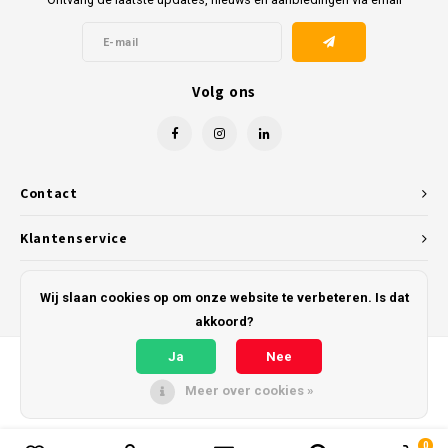
Volg ons
Contact
Klantenservice
Mijn account
Wij slaan cookies op om onze website te verbeteren. Is dat
akkoord?
Ja
Nee
Meer over cookies »
© Copyright 2026 Kunststofreus.nl - Powered by
Lightspeed
- Theme by
Shopmonkey
0