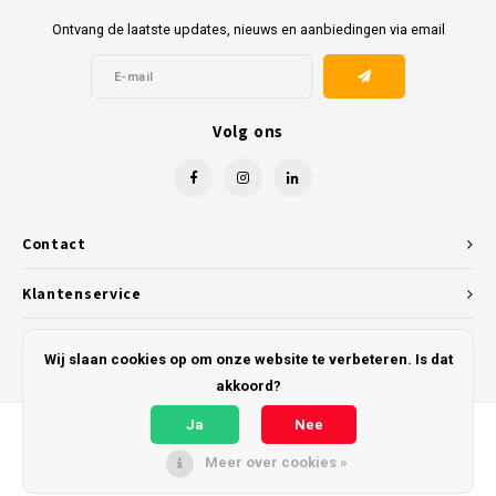
Ontvang de laatste updates, nieuws en aanbiedingen via email
Volg ons
Contact
Klantenservice
Mijn account
Wij slaan cookies op om onze website te verbeteren. Is dat
akkoord?
Ja
Nee
Meer over cookies »
© Copyright 2026 Kunststofreus.nl - Powered by
Lightspeed
- Theme by
Shopmonkey