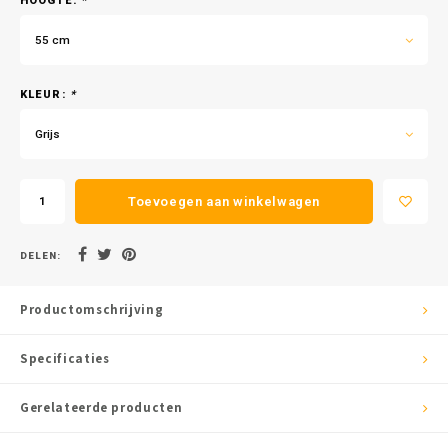
HOOGTE:
*
55 cm
KLEUR:
*
Grijs
Toevoegen aan winkelwagen
DELEN:
Productomschrijving
Specificaties
Gerelateerde producten