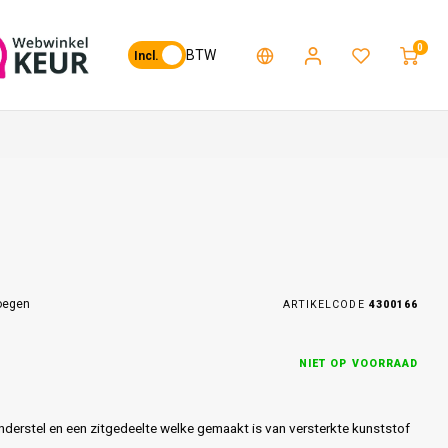
0
BTW
Incl.
o
oegen
ARTIKELCODE
4300166
NIET OP VOORRAAD
derstel en een zitgedeelte welke gemaakt is van versterkte kunststof