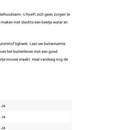
nderhoudsarm. U hoeft zich geen zorgen te
te maken met slechts een beetje water en
unststof ligbank. Laat uw buitenruimte
et van het buitenleven met een goed
eetje mooier maakt. Haal vandaag nog de
Ja
Ja
Ja