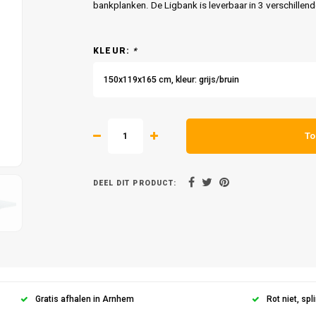
bankplanken. De Ligbank is leverbaar in 3 verschillend
KLEUR:
*
150x119x165 cm, kleur: grijs/bruin
To
DEEL DIT PRODUCT:
Gratis afhalen in Arnhem
Rot niet, spli