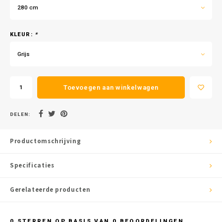
280 cm
KLEUR:
*
Grijs
Toevoegen aan winkelwagen
DELEN:
Productomschrijving
Specificaties
Gerelateerde producten
0
STERREN OP BASIS VAN
0
BEOORDELINGEN