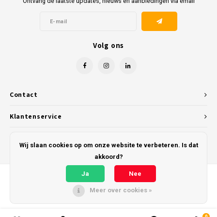
Ontvang de laatste updates, nieuws en aanbiedingen via email
Volg ons
Contact
Klantenservice
Mijn account
Wij slaan cookies op om onze website te verbeteren. Is dat
akkoord?
Ja
Nee
Meer over cookies »
© Copyright 2026 Kunststofreus.nl - Powered by
Lightspeed
- Theme by
Shopmonkey
0