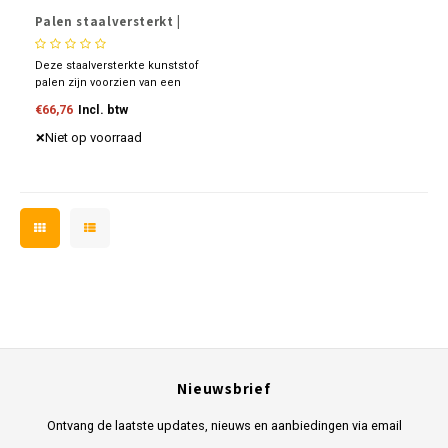
Palen staalversterkt |
vierkant
Deze staalversterkte kunststof
palen zijn voorzien van een
stalen kern voor meer
€66,76
Incl. btw
stabiliteit. Beschikbare kleuren
zijn grijs en bruin.
Niet op voorraad
Nieuwsbrief
Ontvang de laatste updates, nieuws en aanbiedingen via email