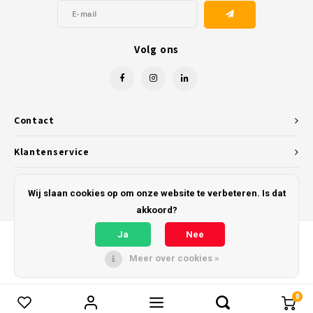
Volg ons
Contact
Klantenservice
Mijn account
Wij slaan cookies op om onze website te verbeteren. Is dat
akkoord?
Ja
Nee
Meer over cookies »
© Copyright 2026 Kunststofreus.nl - Powered by
Lightspeed
- Theme by
Shopmonkey
0
Vergelijk producten
0