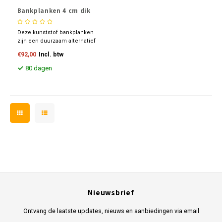
Bankplanken 4 cm dik
Deze kunststof bankplanken
zijn een duurzaam alternatief
voor hardhouten planken,
€92,00
Incl. btw
vervaardigd uit 100%
gerecyclede kunststoffen.
80 dagen
Onderhoudsvrij, UV-bestendig
en voorzien van afgeronde
hoeken en een dakprofiel voor
extra comfort.
Nieuwsbrief
Ontvang de laatste updates, nieuws en aanbiedingen via email