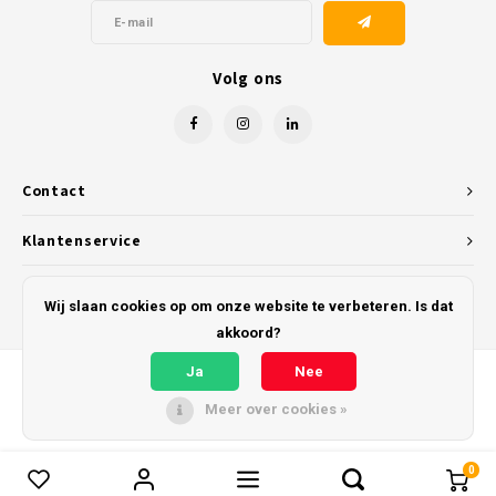
Volg ons
Contact
Klantenservice
Mijn account
Wij slaan cookies op om onze website te verbeteren. Is dat
akkoord?
Ja
Nee
Meer over cookies »
© Copyright 2026 Kunststofreus.nl - Powered by
Lightspeed
- Theme by
Shopmonkey
0
Vergelijk producten
0