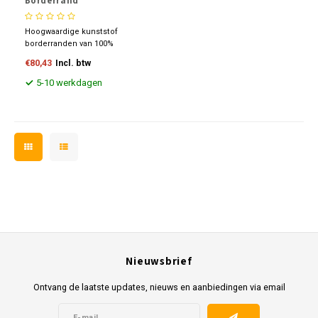
Borderrand
Hoogwaardige kunststof
borderranden van 100%
gerecycled materiaal.
€80,43
Incl. btw
Duurzaam, flexibel en
eenvoudig te installeren voor
5-10 werkdagen
een strakke afwerking van uw
tuin. Bestand tegen UV-
straling, vorst en
weersinvloeden. Perfect voor
tuin en terras.
Nieuwsbrief
Ontvang de laatste updates, nieuws en aanbiedingen via email