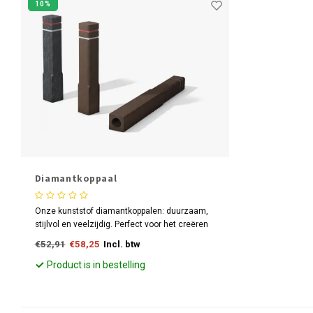
10%
Diamantkoppaal
Onze kunststof diamantkoppalen: duurzaam,
stijlvol en veelzijdig. Perfect voor het creëren
van prachtige omheiningen en accenten in
€52,91
€58,25
Incl. btw
elke buitenruimte.
Product is in bestelling