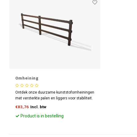
Omheining
Ontdek onze duurzame kunststofomheiningen
met versterkte palen en liggers voor stabiliteit.
Gemaakt van 100% gerecyclede kunststoffen
€83,76
Incl. btw
voor een milieubewuste keuze. Kies
[Bedrijfsnaam] voor een sterke, duurzame en
Product is in bestelling
groene omheining!