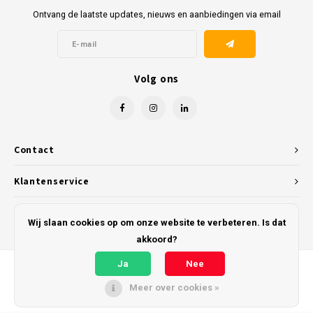
Ontvang de laatste updates, nieuws en aanbiedingen via email
Volg ons
Contact
Klantenservice
Mijn account
Wij slaan cookies op om onze website te verbeteren. Is dat
akkoord?
Ja
Nee
Meer over cookies »
© Copyright 2026 Kunststofreus.nl - Powered by
Lightspeed
- Theme by
Shopmonkey