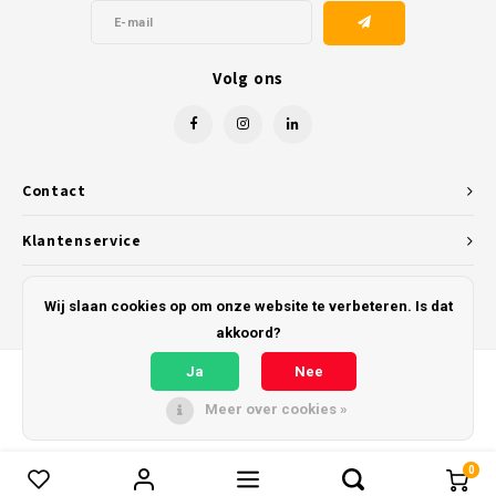
Volg ons
Contact
Klantenservice
Mijn account
Wij slaan cookies op om onze website te verbeteren. Is dat
akkoord?
Ja
Nee
Meer over cookies »
© Copyright 2026 Kunststofreus.nl - Powered by
Lightspeed
- Theme by
Shopmonkey
0
Vergelijk producten
0