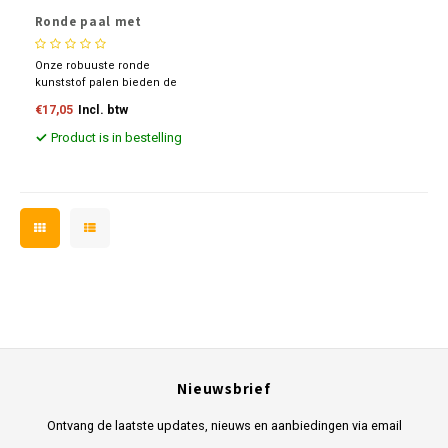
Ronde paal met
gekruinde kop
Onze robuuste ronde
kunststof palen bieden de
perfecte combinatie van
€17,05
Incl. btw
kracht en duurzaamheid.
Gemaakt van gerecycled
Product is in bestelling
plasticafval dat anders
verbrand zou worden, dragen
deze palen bij aan een
duurzamere toekomst.
Nieuwsbrief
Ontvang de laatste updates, nieuws en aanbiedingen via email