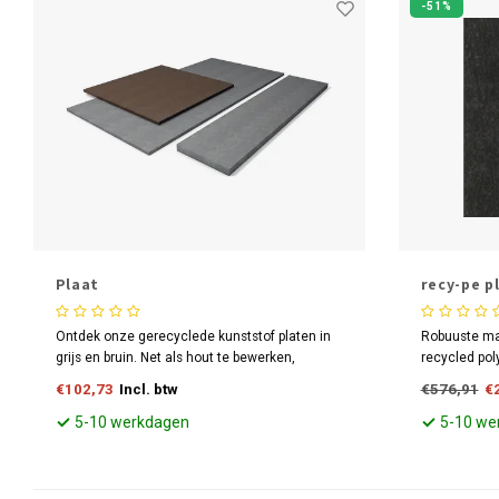
-51%
Plaat
recy-pe p
Ontdek onze gerecyclede kunststof platen in
Robuuste ma
grijs en bruin. Net als hout te bewerken,
recycled pol
splintervrij, met UV-filter voor buiten.
slagvast, sl
€102,73
Incl. btw
€576,91
€
Duurzaamheid zonder compromissen. Bouw
reinigen en 
groen!
5-10 werkdagen
5-10 we