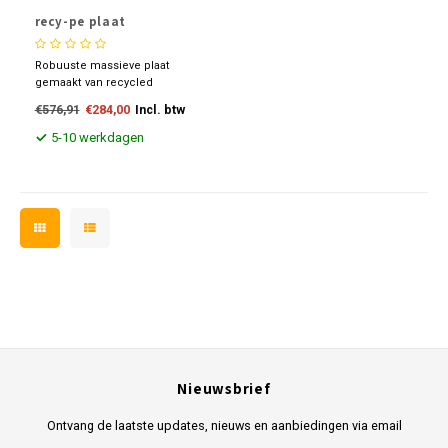
recy-pe plaat
Robuuste massieve plaat
gemaakt van recycled
polyeteen (pe). In hoge mate
€576,91
€284,00
Incl. btw
slagvast, slijtvast en
weersbestendig. Goed te
5-10 werkdagen
reinigen en te bewerken.
Nieuwsbrief
Ontvang de laatste updates, nieuws en aanbiedingen via email