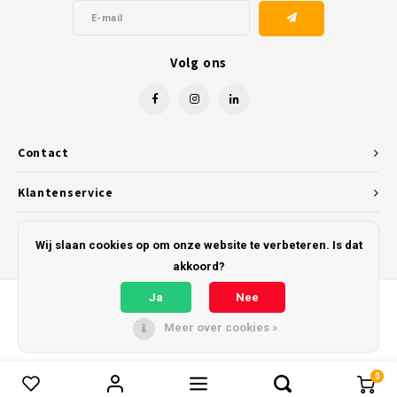
Volg ons
Contact
Klantenservice
Mijn account
Wij slaan cookies op om onze website te verbeteren. Is dat
akkoord?
Ja
Nee
Meer over cookies »
© Copyright 2026 Kunststofreus.nl - Powered by
Lightspeed
- Theme by
Shopmonkey
0
Vergelijk producten
0