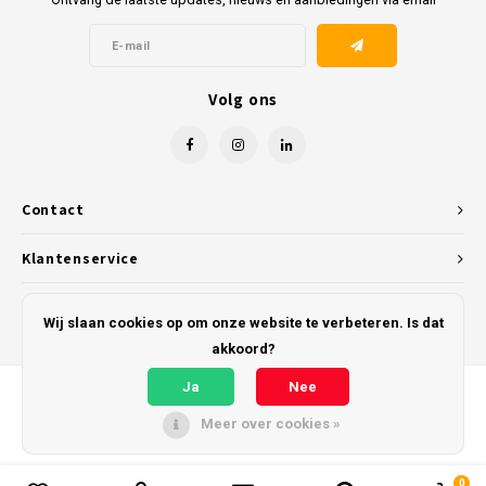
Volg ons
Contact
Klantenservice
Mijn account
Wij slaan cookies op om onze website te verbeteren. Is dat
akkoord?
Ja
Nee
Meer over cookies »
© Copyright 2026 Kunststofreus.nl - Powered by
Lightspeed
- Theme by
Shopmonkey
0