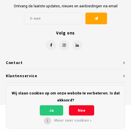
Ontvang de laatste updates, nieuws en aanbiedingen via email
Volg ons
Contact
Klantenservice
Mijn account
Wij slaan cookies op om onze website te verbeteren. Is dat
akkoord?
Ja
Nee
Meer over cookies »
© Copyright 2026 Kunststofreus.nl - Powered by
Lightspeed
- Theme by
Shopmonkey