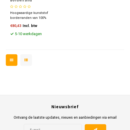
Borderrand
Hoogwaardige kunststof
borderranden van 100%
gerecycled materiaal.
€80,43
Incl. btw
Duurzaam, flexibel en
eenvoudig te installeren voor
5-10 werkdagen
een strakke afwerking van uw
tuin. Bestand tegen UV-
straling, vorst en
weersinvloeden. Perfect voor
tuin en terras.
Nieuwsbrief
Ontvang de laatste updates, nieuws en aanbiedingen via email