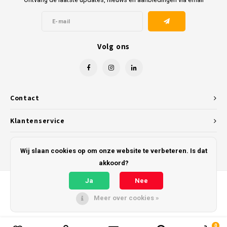
Volg ons
Contact
Klantenservice
Mijn account
Wij slaan cookies op om onze website te verbeteren. Is dat
akkoord?
Ja
Nee
Meer over cookies »
© Copyright 2026 Kunststofreus.nl - Powered by
Lightspeed
- Theme by
Shopmonkey
0