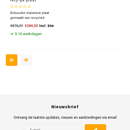
recy-pe plaat
Robuuste massieve plaat
gemaakt van recycled
polyeteen (pe). In hoge mate
€576,91
€284,00
Incl. btw
slagvast, slijtvast en
weersbestendig. Goed te
5-10 werkdagen
reinigen en te bewerken.
Nieuwsbrief
Ontvang de laatste updates, nieuws en aanbiedingen via email