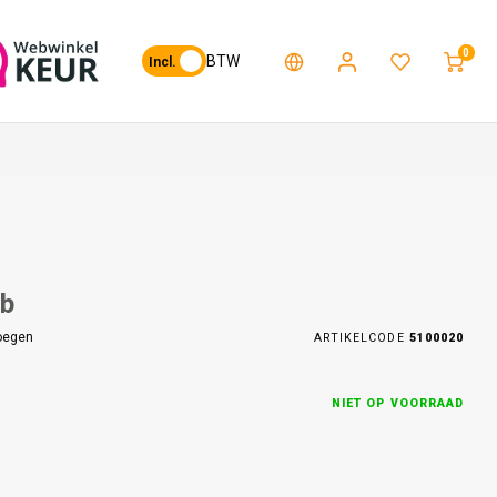
0
BTW
Incl.
ib
oegen
ARTIKELCODE
5100020
NIET OP VOORRAAD