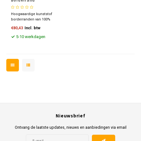
Borderrand
Hoogwaardige kunststof
borderranden van 100%
gerecycled materiaal.
€80,43
Incl. btw
Duurzaam, flexibel en
eenvoudig te installeren voor
5-10 werkdagen
een strakke afwerking van uw
tuin. Bestand tegen UV-
straling, vorst en
weersinvloeden. Perfect voor
tuin en terras.
Nieuwsbrief
Ontvang de laatste updates, nieuws en aanbiedingen via email