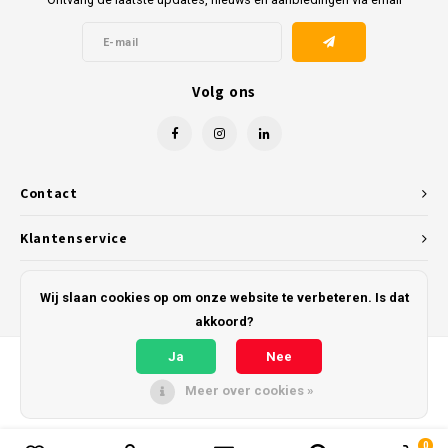
Volg ons
Contact
Klantenservice
Mijn account
Wij slaan cookies op om onze website te verbeteren. Is dat
akkoord?
Ja
Nee
Meer over cookies »
© Copyright 2026 Kunststofreus.nl - Powered by
Lightspeed
- Theme by
Shopmonkey
0