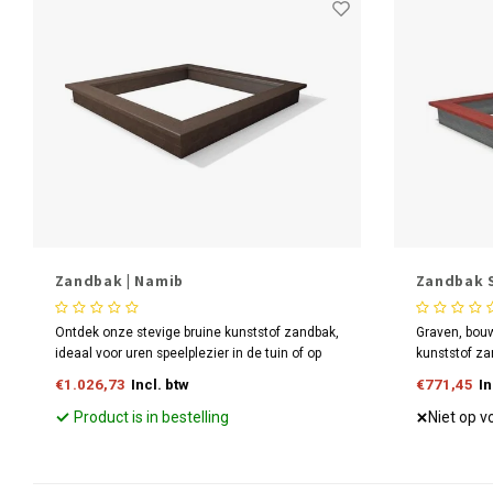
Zandbak | Namib
Zandbak 
Ontdek onze stevige bruine kunststof zandbak,
Graven, bou
ideaal voor uren speelplezier in de tuin of op
kunststof za
de speelplaats. Met een ruim zitgedeelte en
creatieve sp
€1.026,73
Incl. btw
€771,45
In
duurzaam ontwerp biedt deze zandbak een
kunststof hee
veilige en comfortabele speelomgeving.
product niet s
Product is in bestelling
Niet op v