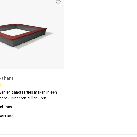
Sahara
wen en zandtaartjes maken in een
ndbak. Kinderen zullen uren
eeltijd hebben. Gerecycled
cl. btw
ft als groot voordeel dat het
plintert of rot.
oorraad