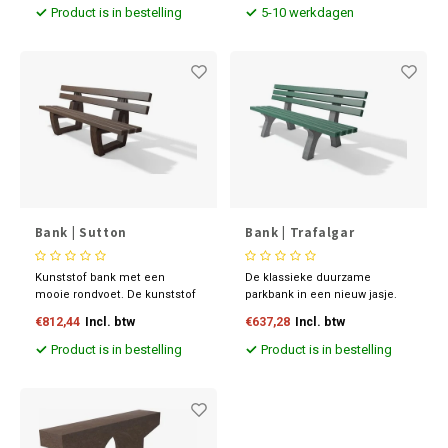
duurzame bank.
heeft een zithoogte van ca. 47
Product is in bestelling
5-10 werkdagen
cm en een breedte van 200
cm.
Bank | Sutton
Bank | Trafalgar
Kunststof bank met een
De klassieke duurzame
mooie rondvoet. De kunststof
parkbank in een nieuw jasje.
bank verkopen wij al vele jaren
€812,44
Incl. btw
€637,28
Incl. btw
met veel succes.
Product is in bestelling
Product is in bestelling