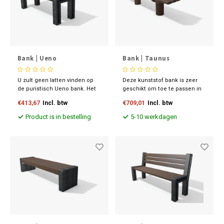
Bank | Ueno
Bank | Taunus
U zult geen latten vinden op
Deze kunststof bank is zeer
de puristisch Ueno bank. Het
geschikt om toe te passen in
zitvlak in lamellenoptiek
natuurgebieden en tuinen. Hij
€413,67
Incl. btw
€709,01
Incl. btw
bestaat uit een doorlopend
is functioneel en valt niet op in
zitpaneel.
zijn omgeving.
Product is in bestelling
5-10 werkdagen