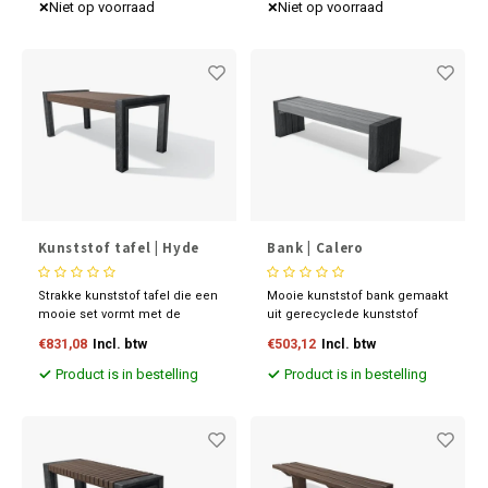
kunststof bankplanken. De
Niet op voorraad
Niet op voorraad
Ligbank is leverbaar in 3
verschillende kleuren.
Kunststof tafel | Hyde
Bank | Calero
Park
Strakke kunststof tafel die een
Mooie kunststof bank gemaakt
mooie set vormt met de
uit gerecyclede kunststof
kunststof bank Gaanderen. De
vierkantprofielen. De kunststof
€831,08
Incl. btw
€503,12
Incl. btw
tafel heeft zwarte poten en
bank is leverbaar in diverse
een bruin tafelblad. De
kleuren.
Product is in bestelling
Product is in bestelling
tafelplanken zijn gewapend
om doorbuigen tegen te gaan.