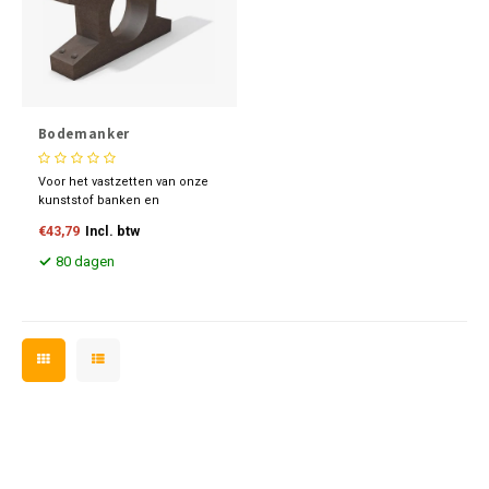
Bodemanker
Voor het vastzetten van onze
kunststof banken en
picknicksets kun je gebruik
€43,79
Incl. btw
maken van een bodemanker.
In ons leveringsprogramma
80 dagen
hebben wij 3 verschillende
modellen. Let op welk model
je nodig hebt.