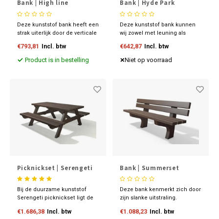
Bank | High line
Bank | Hyde Park
Deze kunststof bank heeft een
Deze kunststof bank kunnen
strak uiterlijk door de verticale
wij zowel met leuning als
beplanking van het
zonder leuning leveren. De
€793,81
Incl. btw
€642,87
Incl. btw
zitgedeelte.
bank heeft strakke lijnen en is
desgewenst door te koppelen.
Product is in bestelling
Niet op voorraad
Standaard leveren wij de
banken in een lengte van 1800
mm .
Picknickset | Serengeti
Bank | Summerset
Bij de duurzame kunststof
Deze bank kenmerkt zich door
Serengeti picknickset ligt de
zijn slanke uitstraling.
nadruk op de groep: gezellig
Eenvoudig in te graven en zit
€1.686,38
Incl. btw
€1.088,23
Incl. btw
met elkaar samen zijn op een
heerlijk. De kunststof bank