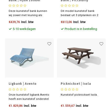
Bank | Hyde zonder
Bank | Piccadilly
leuning
Deze kunststof bank kunnen
Dit model kunststof bank
wij zowel met leuning als
bestaat uit 3 zitplanken en 2
zonder leuning leveren. De
kunststof leuningplanken. De
€439,76
Incl. btw
€613,06
Incl. btw
bank heeft strakke lijnen en is
planken hebben een dikte van
eventueel door te koppelen.
4.7 cm en zijn voorzien van
5-10 werkdagen
Product is in bestelling
een stalenkoker.
Ligbank | Avento
Picknickset | Isola
Onze kunststof ligbank Avento
Kunststof picknickset Isola.
heeft een kunststof onderstel
en een zitgedeelte welke
€1.829,86
Incl. btw
€1.559,67
Incl. btw
gemaakt is van versterkte